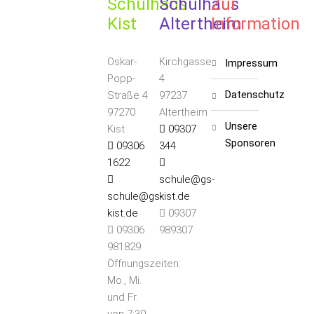
Schulhaus
Schulhaus
Zur
Kist
Altertheim
Information
Oskar-
Kirchgasse
impressum
Popp-
4
datenschutz
Straße 4
97237
97270
Altertheim
unsere
Kist
09307
S
ponsoren
09306
344
1622
schule@gs-
schule@gs-
kist.de
kist.de
09307
09306
989307
981829
Öffnungszeiten:
Mo., Mi.
und Fr.