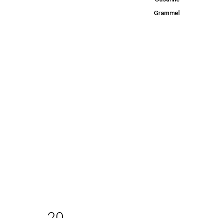
for
Grammel
Author:
Susann
e
Gramm
el
20