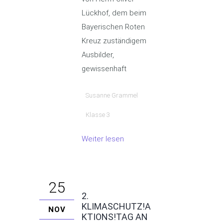
Lückhof, dem beim
Bayerischen Roten
Kreuz zuständigem
Ausbilder,
gewissenhaft
Susanne Grammel
Klasse 3
Weiter lesen
25
2.
KLIMASCHUTZ!A
NOV
KTIONS!TAG AN