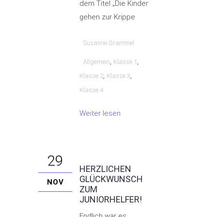
dem Titel „Die Kinder
gehen zur Krippe
Susanne Grammel
,
,
Allgemein
Klasse 1
,
,
Klasse 2
Klasse 3
Klasse 4
Weiter lesen
29
HERZLICHEN
GLÜCKWUNSCH
NOV
ZUM
JUNIORHELFER!
Endlich war es