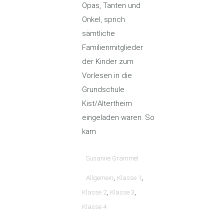
Opas, Tanten und
Onkel, sprich
sämtliche
Familienmitglieder
der Kinder zum
Vorlesen in die
Grundschule
Kist/Altertheim
eingeladen waren. So
kam
Susanne Grammel
,
,
Allgemein
Klasse 1
,
,
Klasse 2
Klasse 3
Klasse 4