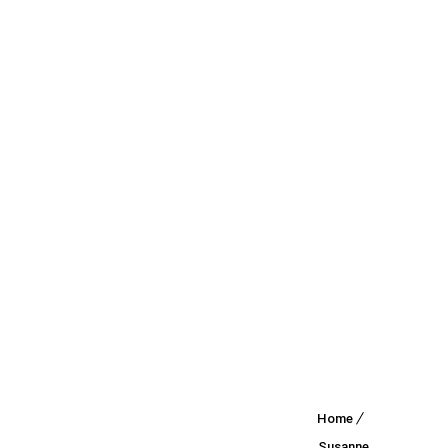
Home
Archive
Susanne