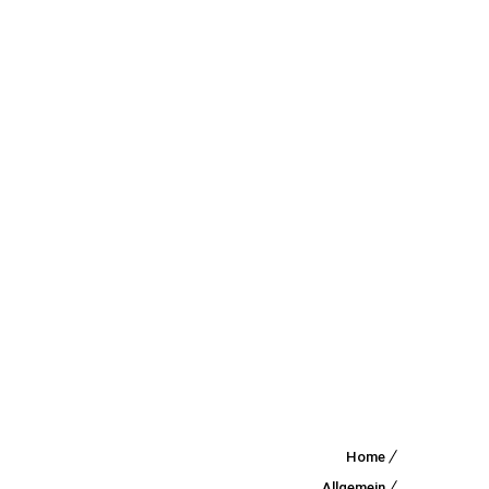
Home
Schulki
Allgemein