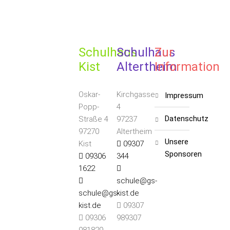
Schulhaus
Schulhaus
Zur
Kist
Altertheim
Information
Oskar-
Kirchgasse
impressum
Popp-
4
datenschutz
Straße 4
97237
97270
Altertheim
unsere
Kist
09307
S
ponsoren
09306
344
1622
schule@gs-
schule@gs-
kist.de
kist.de
09307
09306
989307