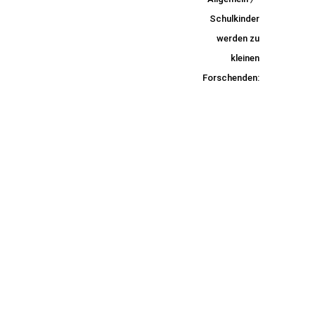
nder
Schulkinder
werden zu
werden
kleinen
zu
Forschenden:
kleinen
Forsch
enden: