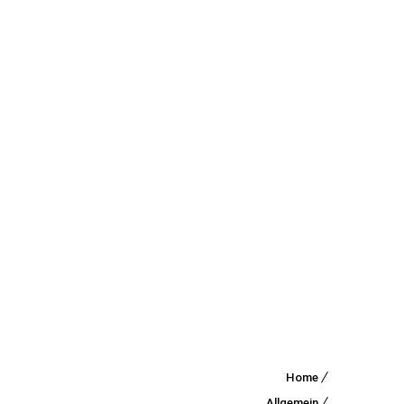
Home
HELAU!
Allgemein