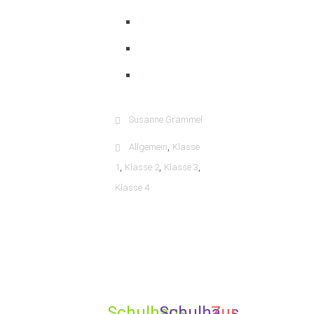
Susanne Grammel
,
Allgemein
Klasse
,
,
,
1
Klasse 2
Klasse 3
Klasse 4
Schulhaus
Schulhaus
Zur