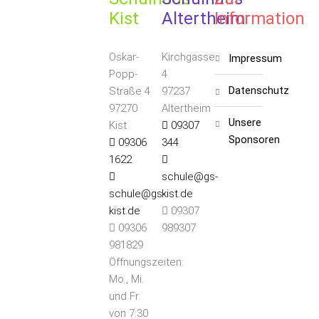
Kist
Altertheim
Information
Oskar-
Kirchgasse
impressum
Popp-
4
datenschutz
Straße 4
97237
97270
Altertheim
unsere
Kist
09307
S
ponsoren
09306
344
1622
schule@gs-
schule@gs-
kist.de
kist.de
09307
09306
989307
981829
Öffnungszeiten:
Mo., Mi.
und Fr.
von 7:30