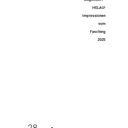
Impres
HELAU!
Impressionen
sionen
vom
vom
Fasching
2025
Faschi
ng
2025
28