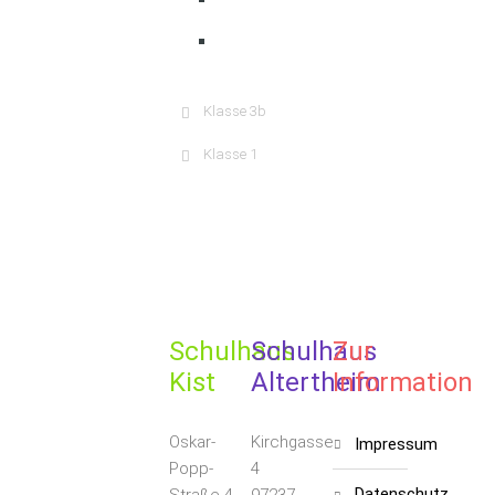
Klasse 3b
Klasse 1
Schulhaus
Schulhaus
Zur
Kist
Altertheim
Information
Oskar-
Kirchgasse
impressum
Popp-
4
datenschutz